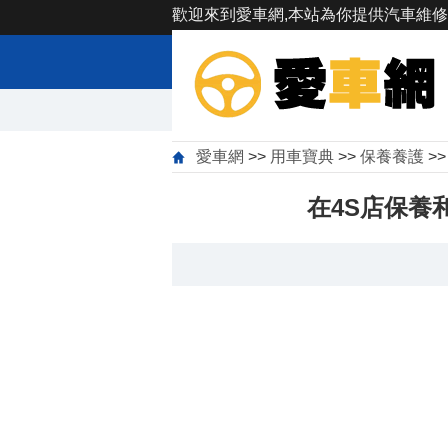
歡迎來到愛車網,本站為你提供汽車維修
愛車網
>>
用車寶典
>>
保養養護
>
在4S店保養