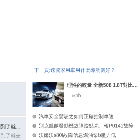
下一頁:
速騰家用車用什麼導航儀好？
理性的較量 全新508 1.8T對比邁騰2.0T
&nb
汽車安全駕駛之如何正確控制車速
別克凱越發動機故障燈點亮、報P0141故障
大家的宏光S第二次保養是三個月時間到了就去做保養還是夠了九千
沃爾沃s80l故障信息燃油泵b壓力低
間到了就去