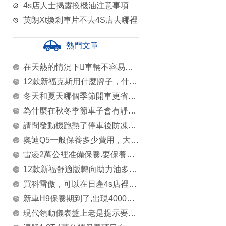
4s店人士揭露換機油注意事項
英朗Xt換剎車片不去4S店去哪裡
熱門文章
在天熱的情況下車輛不容易啟動或者怠速不穩該如何進行更換和保養呢
12款新福克斯用什麼牌子，什麼型號的空氣和空調濾芯
冬天和夏天哪個季節開車更省錢？
為什麼在秋冬季節車子會有靜電，是車子的問題嗎？
請問發動機跑熱了停車後防凍液昨流出來了?
奧迪Q5一般保養多少費用，大保養多少謝謝
雷凌2萬公裡准備保養.要保養哪些項目？
12款新福舒適版轉向助力油多少公裡換？
買科雷傲，可以在日產4s店裡保養嗎
新車H9保養期到了,出現4000轉跑不上60碼什麼原因?
現代領動儀表盤上老是提示要保養，怎麼解決