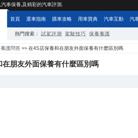
,汽車保養,及精彩的汽車評測.
首頁
選車指南
購車攻略
用車寶典
汽車互動
汽
熱門搜索：
試駕評測
駕駛技巧
保養養護
>
養護問答
>> 在4S店保養和在朋友外面保養有什麼區別嗎
和在朋友外面保養有什麼區別嗎