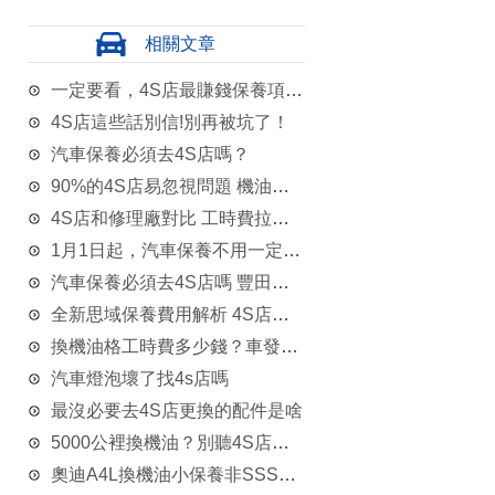
相關文章
一定要看，4S店最賺錢保養項目大揭秘！
4S店這些話別信!別再被坑了！
汽車保養必須去4S店嗎？
90%的4S店易忽視問題 機油不放干淨隱患超多
4S店和修理廠對比 工時費拉開價格差距
1月1日起，汽車保養不用一定要去4S店
汽車保養必須去4S店嗎 豐田逸致低油耗/優惠3萬
全新思域保養費用解析 4S店對比快修店保養費用
換機油格工時費多少錢？車發發是4S店的70%
汽車燈泡壞了找4s店嗎
最沒必要去4S店更換的配件是啥
5000公裡換機油？別聽4S店瞎忽悠
奧迪A4L換機油小保養非SSSS店費用調查