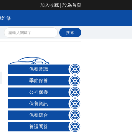
加入收藏
|
設為首頁
車維修
保養常識
季節保養
公裡保養
保養資訊
保養綜合
養護問答