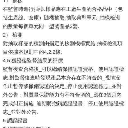
1） 抽樣
在監督時進行抽樣.樣品應在工廠生產的合格品中（包
括生產線、倉庫）隨機抽取.抽取典型單元_抽樣檢測
的數量每個單元同一型號產品3套.
2） 檢測
對抽取樣品的檢測由指定的檢測機構實施.抽樣檢測項
目依據本規則中的4.2.2條.
4.5.獲證後監督結果的評價
監督復查合格後_可以繼續保持認證資格、使用認證標
志.對監督復查時發現產品本身存在不符合的_視情況
作出暫停或撤銷認證的決定_停止使用認證標志_並對
外公告；對質量保證能力有不符合項的_應在3個月內
完成糾正措施_逾期將撤銷認證證書、停止使用認證標
志_並對外公告.
5.認證證書