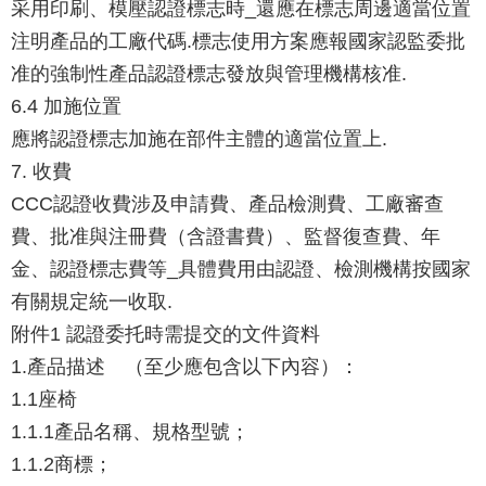
采用印刷、模壓認證標志時_還應在標志周邊適當位置
注明產品的工廠代碼.標志使用方案應報國家認監委批
准的強制性產品認證標志發放與管理機構核准.
6.4 加施位置
應將認證標志加施在部件主體的適當位置上.
7. 收費
CCC認證收費涉及申請費、產品檢測費、工廠審查
費、批准與注冊費（含證書費）、監督復查費、年
金、認證標志費等_具體費用由認證、檢測機構按國家
有關規定統一收取.
附件1 認證委托時需提交的文件資料
1.產品描述 （至少應包含以下內容）：
1.1座椅
1.1.1產品名稱、規格型號；
1.1.2商標；