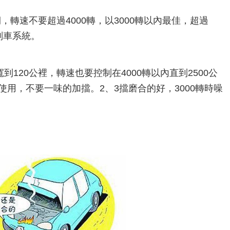
度期，轉速不要超過4000轉，以3000轉以內最佳，超過
剎車系統。
寬到120公裡，轉速也要控制在4000轉以內直到2500公
使用，不要一味的加擋。2、3擋磨合的好，3000轉時噪