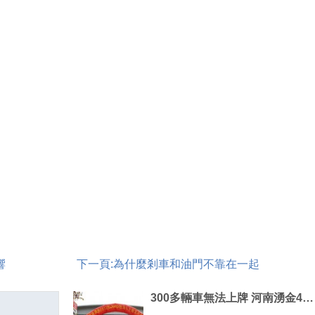
響
下一頁:
為什麼剎車和油門不靠在一起
300多輛車無法上牌 河南湧金4S店欠錢拿報關單抵押跑路