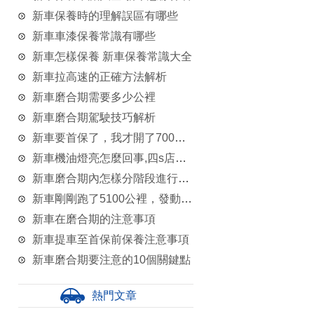
新車保養時的理解誤區有哪些
新車車漆保養常識有哪些
新車怎樣保養 新車保養常識大全
新車拉高速的正確方法解析
新車磨合期需要多少公裡
新車磨合期駕駛技巧解析
新車要首保了，我才開了700公裡，能不能可以延長首保時間嗎
新車機油燈亮怎麼回事,四s店說是要保養了
新車磨合期內怎樣分階段進行保養
新車剛剛跑了5100公裡，發動機漏油可以要求換車嗎？
新車在磨合期的注意事項
新車提車至首保前保養注意事項
新車磨合期要注意的10個關鍵點
熱門文章