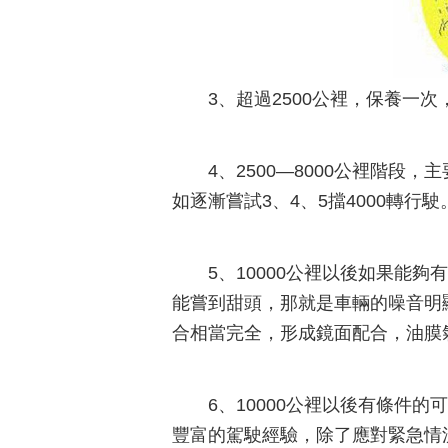
3、超過2500公裡，保養一
4、2500—8000公裡階段
如逐漸嘗試3、4、5擋4000轉行駛
5、10000公裡以後如果能夠
能嘗到甜頭，那就是車輛的噪音明
合相當完全，形成鏡面配合，油膜
6、10000公裡以後有條件
豐富的駕駛經驗，除了應對緊急情