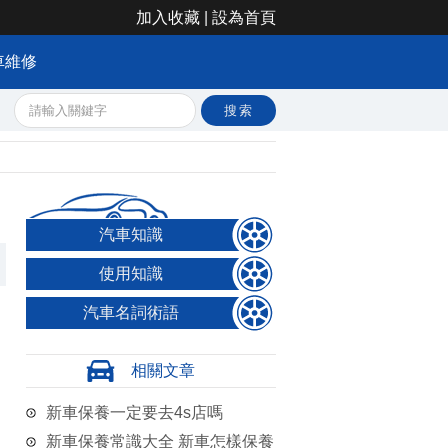
加入收藏
|
設為首頁
車維修
汽車知識
使用知識
汽車名詞術語
相關文章
新車保養一定要去4s店嗎
新車保養常識大全 新車怎樣保養