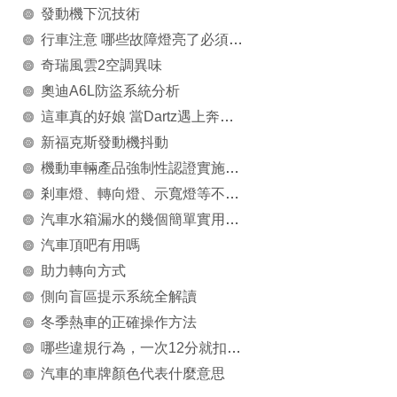
發動機下沉技術
行車注意 哪些故障燈亮了必須高度重視
奇瑞風雲2空調異味
奧迪A6L防盜系統分析
這車真的好娘 當Dartz遇上奔馳G63 AMG
新福克斯發動機抖動
機動車輛產品強制性認證實施規則（汽車座椅及座椅頭枕產品）
剎車燈、轉向燈、示寬燈等不同車燈的概念
汽車水箱漏水的幾個簡單實用的維修技巧
汽車頂吧有用嗎
助力轉向方式
側向盲區提示系統全解讀
冬季熱車的正確操作方法
哪些違規行為，一次12分就扣沒了，汽車快修加盟告訴您
汽車的車牌顏色代表什麼意思