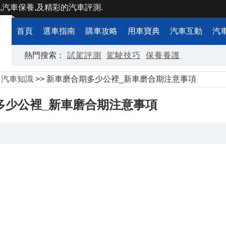
,汽車保養,及精彩的汽車評測.
首頁
選車指南
購車攻略
用車寶典
汽車互動
汽
熱門搜索：
試駕評測
駕駛技巧
保養養護
>
汽車知識
>> 新車磨合期多少公裡_新車磨合期注意事項
多少公裡_新車磨合期注意事項