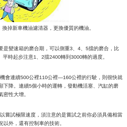
次，換掉新車機油濾清器，更換優質的機油。
，主要是變速箱的磨合期，可以側重3、4、5擋的磨合，比
。平時起步注意1、2擋2400轉到3000轉的過度。
有機會連續500公裡110公裡—160公裡的行駛，則很快就
顯下降。連續5個小時的運轉，發動機活塞、汽缸的磨
氣密性大增。
的可以嘗試極限速度，須注意的是嘗試之前你必須具備相當
況以外，還有控制車的技術。